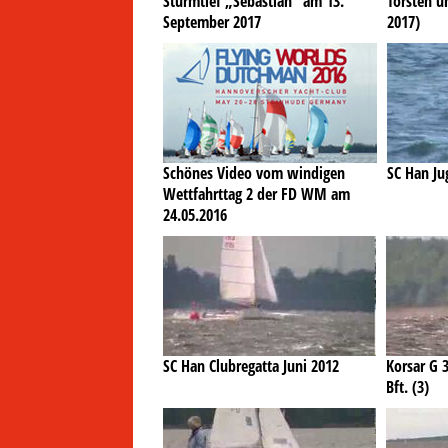
Sturmtief „Sebastian“ am 13.
Torsten un
September 2017
2017)
Schönes Video vom windigen
SC Han J
Wettfahrttag 2 der FD WM am
24.05.2016
SC Han Clubregatta Juni 2012
Korsar G 
Bft. (3)