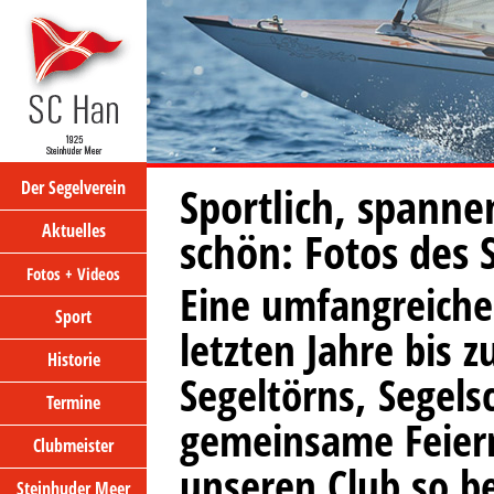
Der Segelverein
Sportlich, spann
Aktuelles
schön: Fotos des 
Fotos + Videos
Eine umfangreiche
Sport
letzten Jahre bis z
Historie
Segeltörns, Segels
Termine
gemeinsame Feiern
Clubmeister
unseren Club so b
Steinhuder Meer