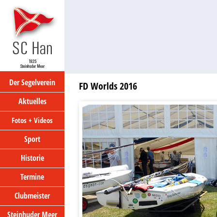
Der Segelverein
FD Worlds 2016
Aktuelles
Fotos + Videos
Sport
Historie
Termine
Clubmeister
Steinhuder Meer