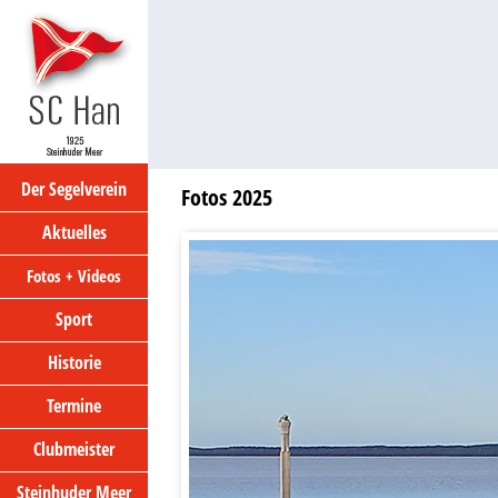
Der Segelverein
Fotos 2025
Aktuelles
Fotos + Videos
Sport
Historie
Termine
Clubmeister
Steinhuder Meer